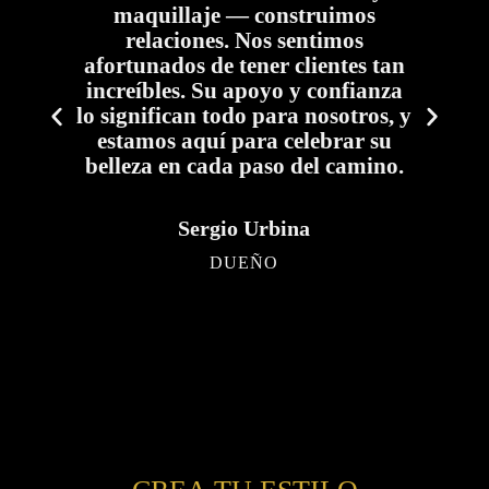
creatividad y pasión para
ofrecerte looks que te encantarán.
an
Con un servicio personalizado y
za
un enfoque en tu estilo único,
, y
visitarnos no es solo cuestión de
u
belleza — es disfrutar de una
o.
experiencia única.
Sergio Urbina
DUEÑO